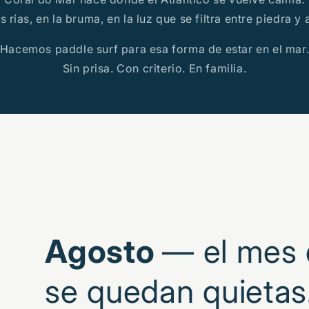
s rías, en la bruma, en la luz que se filtra entre piedra y
Hacemos paddle surf para esa forma de estar en el mar
Sin prisa. Con criterio. En familia.
Agosto
— el mes e
se quedan quietas