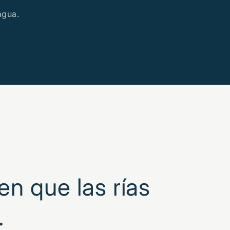
 agua.
.
n que las rías
.